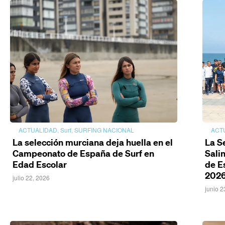
ACTUALIDAD
,
Surf
,
SURFING NACIONAL
ACT
La selección murciana deja huella en el
La S
Campeonato de España de Surf en
Sali
Edad Escolar
de E
202
julio 22, 2026
junio 2