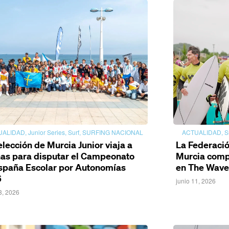
UALIDAD
,
Junior Series
,
Surf
,
SURFING NACIONAL
ACTUALIDAD
,
S
elección de Murcia Junior viaja a
La Federació
nas para disputar el Campeonato
Murcia compl
spaña Escolar por Autonomías
en The Wave 
6
junio 11, 2026
3, 2026