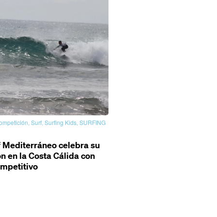
ompetición
,
Surf
,
Surfing Kids
,
SURFING
 Mediterráneo celebra su
ón en la Costa Cálida con
ompetitivo