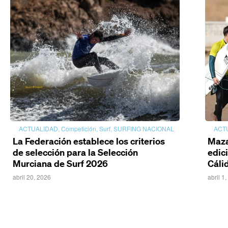
ACTUALIDAD
,
Competición
,
Surf
,
SURFING NACIONAL
ACT
La Federación establece los criterios
Maza
de selección para la Selección
edic
Murciana de Surf 2026
Cáli
abril 20, 2026
abril 1