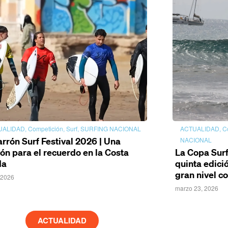
UALIDAD
,
Competición
,
Surf
,
SURFING NACIONAL
ACTUALIDAD
,
C
rrón Surf Festival 2026 | Una
NACIONAL
ión para el recuerdo en la Costa
La Copa Surf
da
quinta edici
gran nivel c
, 2026
marzo 23, 2026
ACTUALIDAD