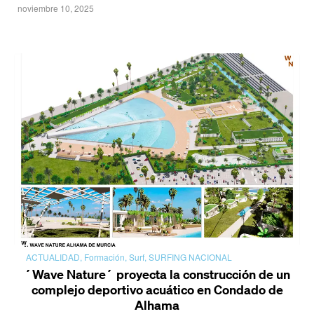
noviembre 10, 2025
ACTUALIDAD
,
Formación
,
Surf
,
SURFING NACIONAL
´Wave Nature´ proyecta la construcción de un
complejo deportivo acuático en Condado de
Alhama