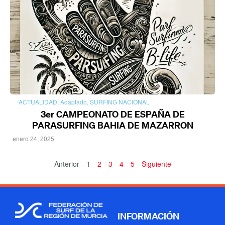
ACTUALIDAD
,
Adaptado
,
SURFING NACIONAL
3er CAMPEONATO DE ESPAÑA DE
PARASURFING BAHIA DE MAZARRON
enero 24, 2025
Anterior
1
2
3
4
5
Siguiente
INFORMACIÓN