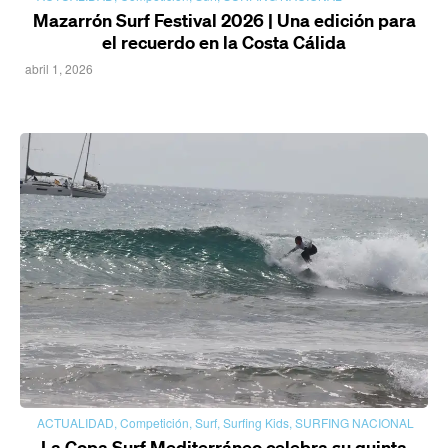
Mazarrón Surf Festival 2026 | Una edición para
el recuerdo en la Costa Cálida
abril 1, 2026
ACTUALIDAD
,
Competición
,
Surf
,
Surfing Kids
,
SURFING NACIONAL
La Copa Surf Mediterráneo celebra su quinta