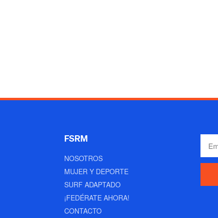
FSRM
NOSOTROS
MUJER Y DEPORTE
SURF ADAPTADO
¡FEDÉRATE AHORA!
CONTACTO