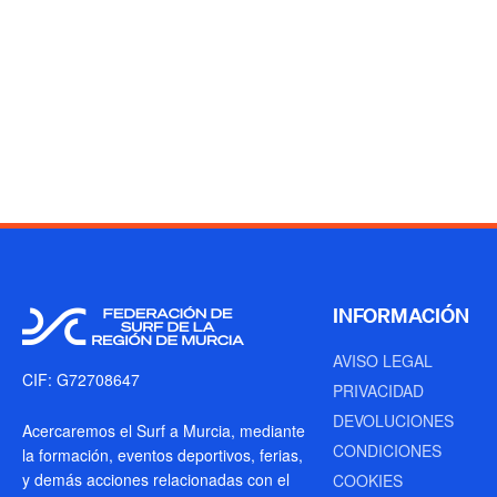
INFORMACIÓN
AVISO LEGAL
CIF: G72708647
PRIVACIDAD
DEVOLUCIONES
Acercaremos el Surf a Murcia, mediante
CONDICIONES
la formación, eventos deportivos, ferias,
y demás acciones relacionadas con el
COOKIES