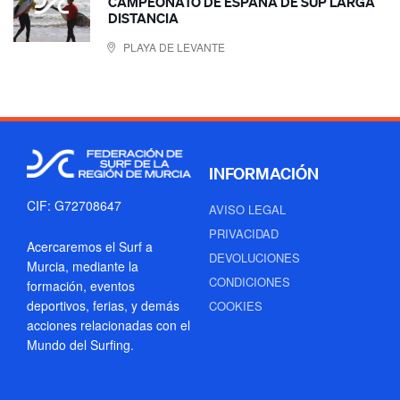
CAMPEONATO DE ESPAÑA DE SUP LARGA
DISTANCIA
PLAYA DE LEVANTE
INFORMACIÓN
CIF: G72708647
AVISO LEGAL
PRIVACIDAD
Acercaremos el Surf a
DEVOLUCIONES
Murcia, mediante la
CONDICIONES
formación, eventos
deportivos, ferias, y demás
COOKIES
acciones relacionadas con el
Mundo del Surfing.