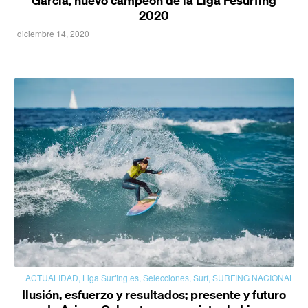
García, nuevo campeón de la Liga Fesurfing
2020
diciembre 14, 2020
ACTUALIDAD
,
Liga Surfing.es
,
Selecciones
,
Surf
,
SURFING NACIONAL
Ilusión, esfuerzo y resultados; presente y futuro