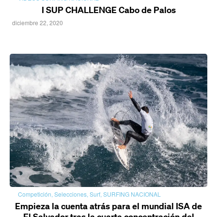
I SUP CHALLENGE Cabo de Palos
diciembre 22, 2020
Competición
,
Selecciones
,
Surf
,
SURFING NACIONAL
Empieza la cuenta atrás para el mundial ISA de
El Salvador tras la cuarta concentración del