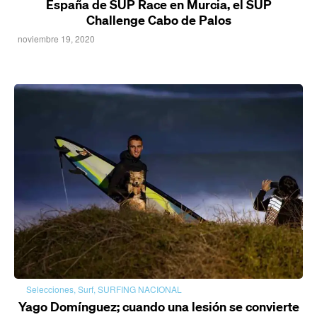
España de SUP Race en Murcia, el SUP
Challenge Cabo de Palos
noviembre 19, 2020
Selecciones
,
Surf
,
SURFING NACIONAL
Yago Domínguez; cuando una lesión se convierte