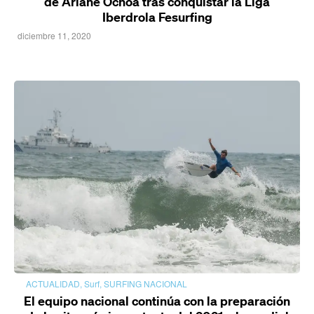
de Ariane Ochoa tras conquistar la Liga
Iberdrola Fesurfing
diciembre 11, 2020
ACTUALIDAD
,
Surf
,
SURFING NACIONAL
El equipo nacional continúa con la preparación