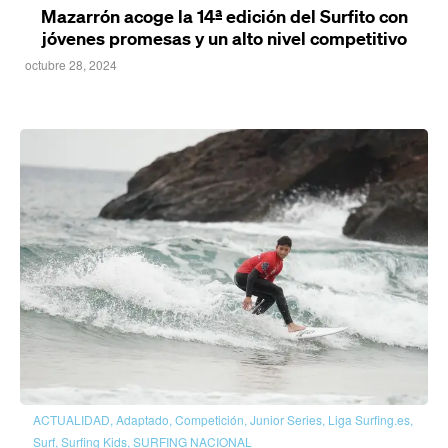
Mazarrón acoge la 14ª edición del Surfito con
jóvenes promesas y un alto nivel competitivo
octubre 28, 2024
ACTUALIDAD
,
Adaptado
,
Competición
,
Junior Series
,
Liga Surfing.es
,
Surf
,
Surfing Kids
,
SURFING NACIONAL