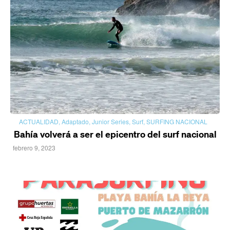
ACTUALIDAD
,
Adaptado
,
Junior Series
,
Surf
,
SURFING NACIONAL
Bahía volverá a ser el epicentro del surf nacional
febrero 9, 2023