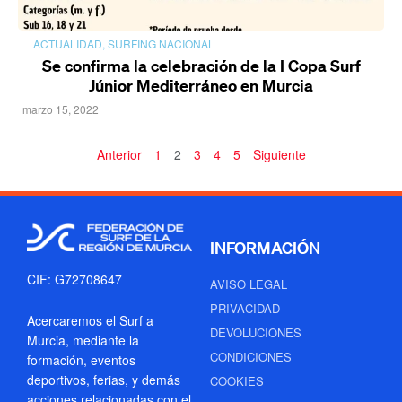
ACTUALIDAD
,
SURFING NACIONAL
Se confirma la celebración de la I Copa Surf
Júnior Mediterráneo en Murcia
marzo 15, 2022
Anterior
1
2
3
4
5
Siguiente
INFORMACIÓN
CIF: G72708647
AVISO LEGAL
PRIVACIDAD
Acercaremos el Surf a
DEVOLUCIONES
Murcia, mediante la
CONDICIONES
formación, eventos
deportivos, ferias, y demás
COOKIES
acciones relacionadas con el