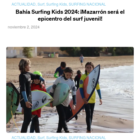
ACTUALIDAD
,
Surf
,
Surfing Kids
,
SURFING NACIONAL
Bahía Surfing Kids 2024: ¡Mazarrón será el
epicentro del surf juvenil!
noviembre 2, 2024
ACTUALIDAD
,
Surf
,
Surfing Kids
,
SURFING NACIONAL