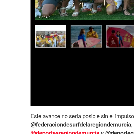
1
of 10
Este avance no sería posible sin el impuls
@federaciondesurfdelaregiondemurcia
,
@deportesregiondemurcia
y @deporteg