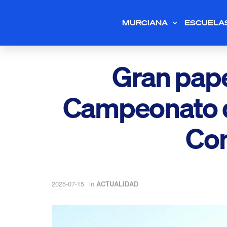
MURCIANA
ESCUELA
Gran pape
Campeonato d
Co
2025-07-15
in
ACTUALIDAD