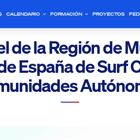
S
CALENDARIO
FORMACIÓN
PROYECTOS
FED
l de la Región de Mu
e España de Surf 
munidades Autóno