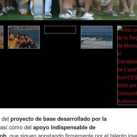
o del
proyecto de base desarrollado por la
 así como del
apoyo indispensable de
ob
, que siguen apostando firmemente por el talento jove