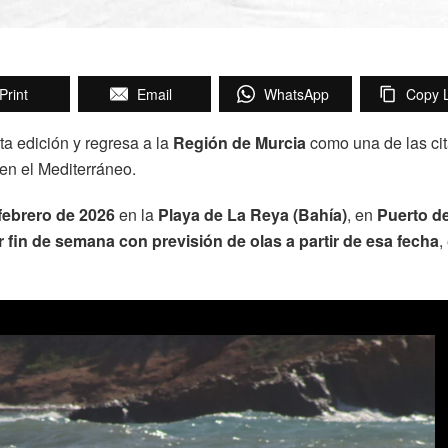
Print
Email
WhatsApp
Copy L
a edición y regresa a la
Región de Murcia
como una de las ci
 en el Mediterráneo.
 febrero de 2026
en la
Playa de La Reya (Bahía)
, en
Puerto d
r fin de semana con previsión de olas a partir de esa fecha
,