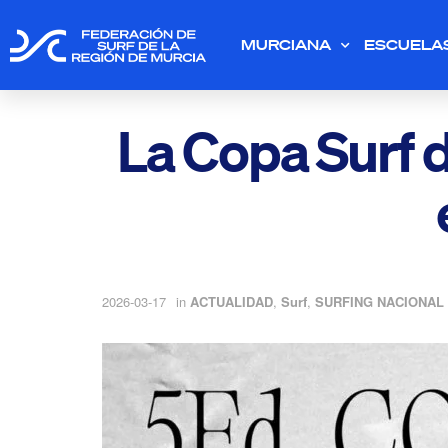
MURCIANA
ESCUELA
La Copa Surf d
2026-03-17
in
ACTUALIDAD
,
Surf
,
SURFING NACIONAL