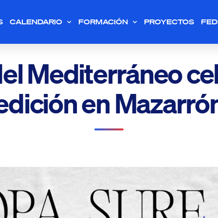
S
CALENDARIO
FORMACIÓN
PROYECTOS
FED
el Mediterráneo ce
edición en Mazarró