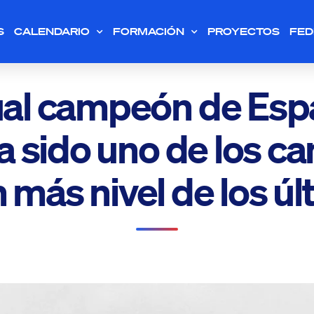
S
CALENDARIO
FORMACIÓN
PROYECTOS
FED
tual campeón de Esp
ha sido uno de los 
 más nivel de los úl