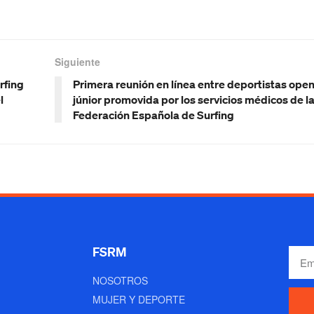
Siguiente
rfing
Primera reunión en línea entre deportistas open
l
júnior promovida por los servicios médicos de l
Federación Española de Surfing
FSRM
NOSOTROS
MUJER Y DEPORTE