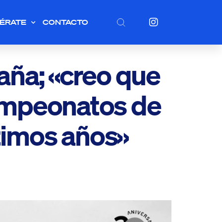
ÉRATE
CONTACTO
aña; «creo que
campeonatos de
timos años»