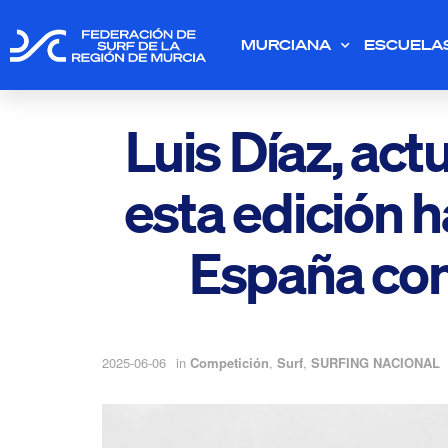
MURCIANA
ESCUELA
Luis Díaz, ac
esta edición 
España con
2025-06-06
in
Competición
,
Surf
,
SURFING NACIONAL