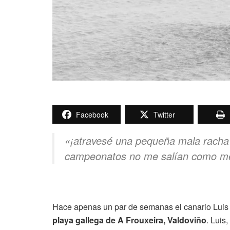
Facebook
Twitter
«¡atravesé una pequeña mala racha a
campeonatos no me salían como m
Hace apenas un par de semanas el canario Lui
playa gallega de A Frouxeira, Valdoviño
. Luis