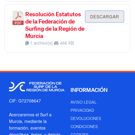
Resolución Estatutos
DESCARGAR
de la Federación de
Surfing de la Región de
Murcia
1 archivo(s)
466 KB
INFORMACIÓN
CIF: G72708647
AVISO LEGAL
PRIVACIDAD
Acercaremos el Surf a
DEVOLUCIONES
Murcia, mediante la
CONDICIONES
formación, eventos
deportivos, ferias, y demás
COOKIES