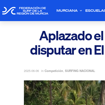
MURCIANA
ESCUELA
Aplazado el 
disputar en E
2025-06-06
in
Competición
,
SURFING NACIONAL