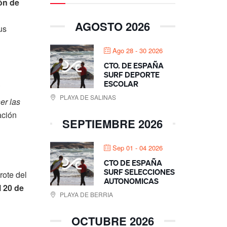
ón de
AGOSTO 2026
us
Ago 28 - 30 2026
CTO. DE ESPAÑA
SURF DEPORTE
ESCOLAR
PLAYA DE SALINAS
er las
ación
SEPTIEMBRE 2026
Sep 01 - 04 2026
CTO DE ESPAÑA
SURF SELECCIONES
rote del
AUTONOMICAS
l 20 de
PLAYA DE BERRIA
OCTUBRE 2026