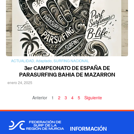
ACTUALIDAD
,
Adaptado
,
SURFING NACIONAL
3er CAMPEONATO DE ESPAÑA DE
PARASURFING BAHIA DE MAZARRON
enero 24, 2025
Anterior
1
2
3
4
5
Siguiente
INFORMACIÓN