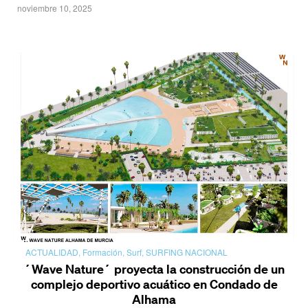
noviembre 10, 2025
ACTUALIDAD
,
Formación
,
Surf
,
SURFING NACIONAL
´Wave Nature´ proyecta la construcción de un
complejo deportivo acuático en Condado de
Alhama